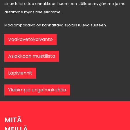
sinun tulisi ottaa ennakkoon huomioon. Jälleenmyyjämme ja me
autamme myös mielellämme.
Maalämpökaivo on kannattava sijoitus tulevaisuuteen.
Vaakavetokaivanto
Asiakkaan muistilista
Läpiviennit
Yleisimpiä ongelmakohtia
MITÄ
MEILLÄ