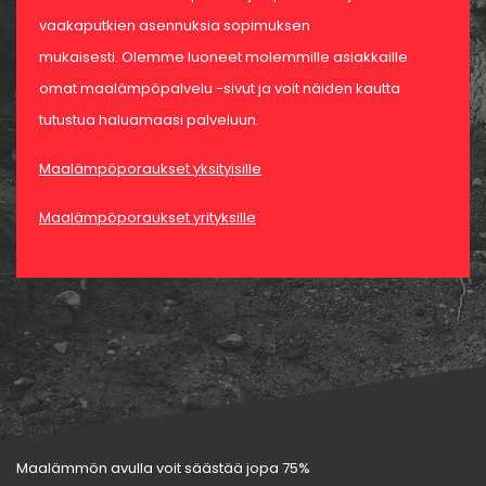
vaakaputkien asennuksia sopimuksen
mukaisesti. Olemme luoneet molemmille asiakkaille
omat maalämpöpalvelu -sivut ja voit näiden kautta
tutustua haluamaasi palveluun.
Maalämpöporaukset yksityisille
Maalämpöporaukset yrityksille
Maalämmön avulla voit säästää jopa 75%