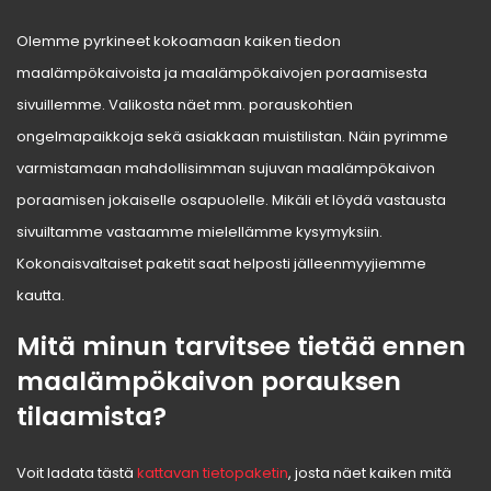
Olemme pyrkineet kokoamaan kaiken tiedon
maalämpökaivoista ja maalämpökaivojen poraamisesta
sivuillemme. Valikosta näet mm. porauskohtien
ongelmapaikkoja sekä asiakkaan muistilistan. Näin pyrimme
varmistamaan mahdollisimman sujuvan maalämpökaivon
poraamisen jokaiselle osapuolelle. Mikäli et löydä vastausta
sivuiltamme vastaamme mielellämme kysymyksiin.
Kokonaisvaltaiset paketit saat helposti jälleenmyyjiemme
kautta.
Mitä minun tarvitsee tietää ennen
maalämpökaivon porauksen
tilaamista?
Voit ladata tästä
kattavan tietopaketin
, josta näet kaiken mitä