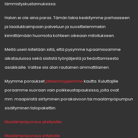
lämmistyskustannuksissa.
Halvin ei ole aina paras. Tämän takia keskitymme parhaaseen
ja laadukkaimpaan palveluun ja suosittelemmekin
kiinnittämään huomiota kohteen oikeaan mitoitukseen.
Meitä usein kiitetään siitä, että pysymme lupaamissamme
aikatauluissa sekä siististä työnjäljestä ja tiedottamisesta
asiakkaille. Valitse siis alan rautainen ammattilainen.
Myymme poraukset
jälleenmyyjiemme
kautta. Kuluttajille
poraamme suoraan vain poikkeustapauksissa, joita ovat
mm. maapiiristä siirtyminen porakaivoon tai maalämpöpumpun
sisältyminen talopakettiin.
Maalämpöporaus yksityisille
Maalämpöporaus yrityksille