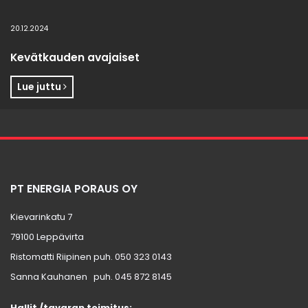
20.12.2024
Kevätkauden avajaiset
Lue juttu
PT ENERGIA PORAUS OY
Kievarinkatu 7
79100 Leppävirta
Ristomatti Riipinen puh.
050 323 0143
Sanna Kauhanen puh.
045 872 8145
Hallit /tavaran toimitus: