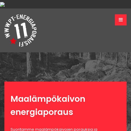
Maalämpökaivon
energiaporaus
Suoritamme maalämpökaivojen porauksia ja