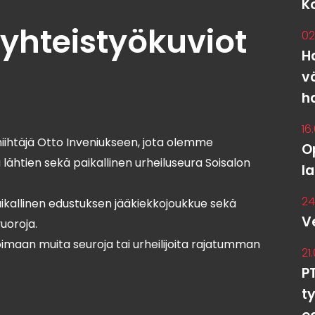
K
 yhteistyökuviot
02
Ha
v
h
16
htäjä Otto Inveniukseen, jota olemme
O
 lähtien sekä paikallinen urheiluseura Soisalon
l
24
kallinen edustuksen jääkiekkojoukkue sekä
V
uoroja.
maan muita seuroja tai urheilijoita rajatumman
21
P
t