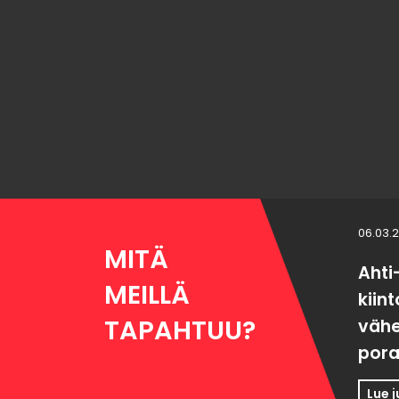
06.03.
MITÄ
Ahti
MEILLÄ
kiin
TAPAHTUU?
väh
pora
Lue 