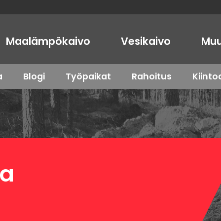
Maalämpökaivo
Vesikaivo
Muu
a
Blogi
Työpaikat
Rahoitus
Kiint
ta