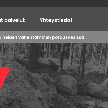
t palvelut
Yhteystiedot
oaineiden vähentäminen porausvesissä