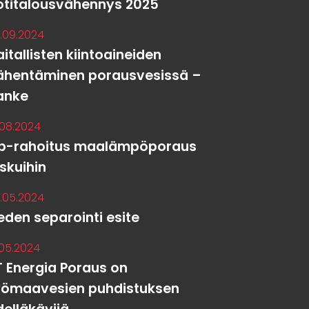
otitalousvähennys 2025
.09.2024
itallisten kiintoaineiden
ähentäminen porausvesissä –
anke
.08.2024
p-rahoitus maalämpöporaus
askuihin
.05.2024
eden separointi esite
.05.2024
T Energia Poraus on
yömaavesien puhdistuksen