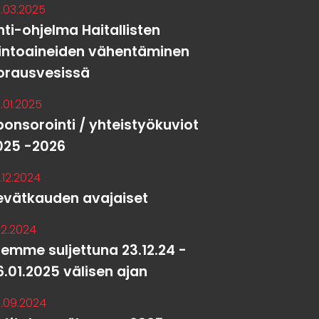
.03.2025
hti-ohjelma Haitallisten
iintoaineiden vähentäminen
orausvesissä
.01.2025
ponsorointi / yhteistyökuviot
025 -2026
.12.2024
evätkauden avajaiset
.12.2024
lemme suljettuna 23.12.24 -
6.01.2025 välisen ajan
.09.2024