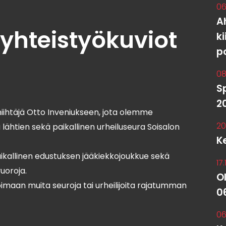
06
A
 yhteistyökuviot
k
p
08
S
2
htäjä Otto Inveniukseen, jota olemme
20
 lähtien sekä paikallinen urheiluseura Soisalon
K
kallinen edustuksen jääkiekkojoukkue sekä
17
uoroja.
O
maan muita seuroja tai urheilijoita rajatumman
0
06