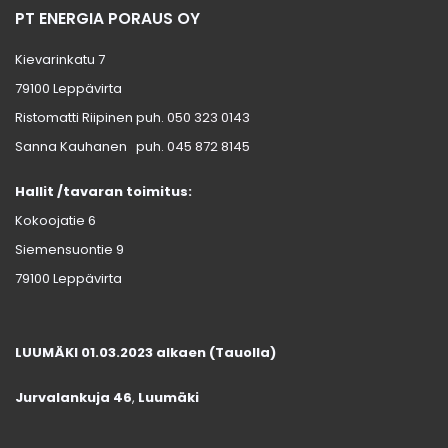
PT ENERGIA PORAUS OY
Kievarinkatu 7
79100 Leppävirta
Ristomatti Riipinen puh.
050 323 0143
Sanna Kauhanen puh.
045 872 8145
Hallit /tavaran toimitus:
Kokoojatie 6
Siemensuontie 9
79100 Leppävirta
LUUMÄKI 01.03.2023 alkaen (Tauolla)
Jurvalankuja 46
,
Luumäki