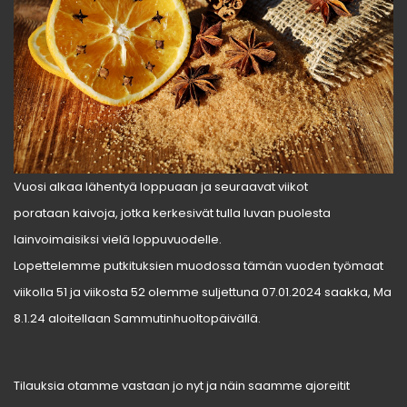
Vuosi alkaa lähentyä loppuaan ja seuraavat viikot
porataan kaivoja, jotka kerkesivät tulla luvan puolesta
lainvoimaisiksi vielä loppuvuodelle.
Lopettelemme putkituksien muodossa tämän vuoden työmaat
viikolla 51 ja viikosta 52 olemme suljettuna 07.01.2024 saakka, Ma
8.1.24 aloitellaan Sammutinhuoltopäivällä.
Tilauksia otamme vastaan jo nyt ja näin saamme ajoreitit