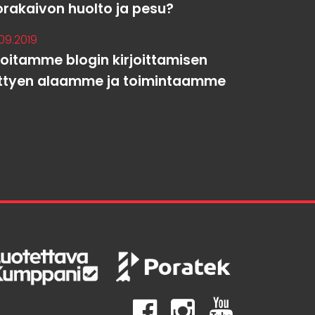
orakaivon huolto ja pesu?
.09.2019
loitamme blogin kirjoittamisen
iittyen alaamme ja toimintaamme