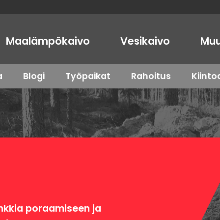
Maalämpökaivo
Vesikaivo
Muu
a
Blogi
Työpaikat
Rahoitus
Kiint
kkia poraamiseen ja