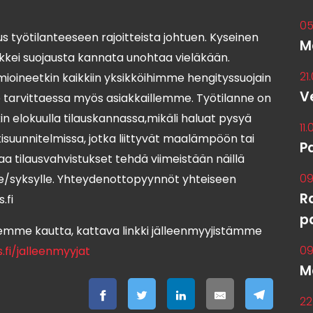
05
us työtilanteeseen rajoitteista johtuen. Kyseinen
M
kkei suojausta kannata unohtaa vieläkään.
21
ioineetkin kaikkiin yksikköihimme hengityssuojain
V
 tarvittaessa myös asiakkaillemme. Työtilanne on
n elokuulla tilauskannassa,mikäli haluat pysyä
11
isuunnitelmissa, jotka liittyvät maalämpöön tai
P
a tilausvahvistukset tehdä viimeistään näillä
09
lle/syksylle. Yhteydenottopyynnöt yhteiseen
R
.fi
p
mme kautta, kattava linkki jälleenmyyjistämme
09
fi/jalleenmyyjat
M
22