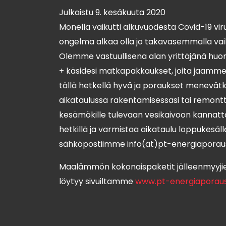
Julkaistu 9. kesäkuuta 2020
Monella vaikutti alkuvuodesta Covid-19 vir
ongelma alkaa olla jo takavasemmalla vai
Olemme vastuullisena alan yrittäjänä huom
+ käsidesi matkapakkaukset, joita jaamme
tällä hetkellä hyvä ja poraukset menevätki
aikataulussa rakentamisessasi tai remontt
kesämökille tulevaan vesikaivoon kannatta
hetkillä ja varmistaa aikataulu loppukesä
sähköpostiimme info(at)pt-energiaporaus
Maalämmön kokonaispaketit jälleenmyyjie
löytyy sivuiltamme
www.pt-energiaporaus.