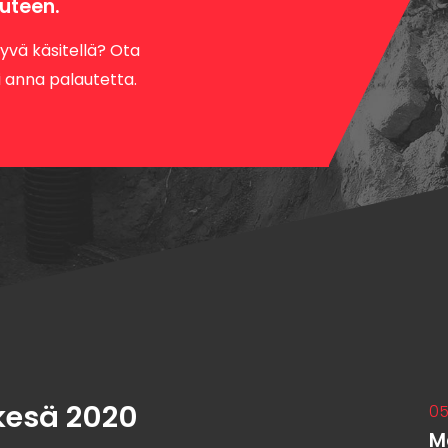
uteen.
hyvä käsitellä? Ota
i anna palautetta.
esä 2020
05
M