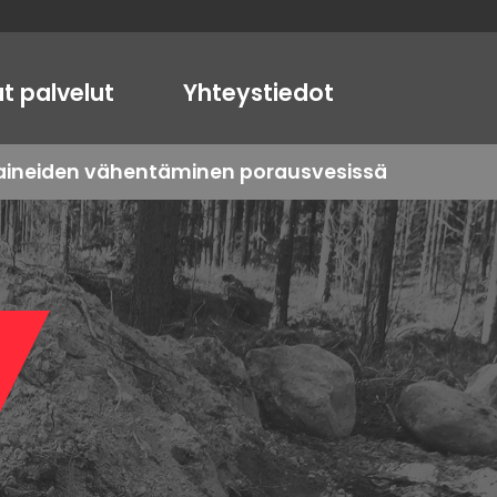
t palvelut
Yhteystiedot
oaineiden vähentäminen porausvesissä